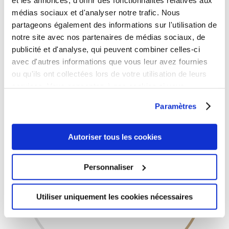
et les annonces, d'offrir des fonctionnalités relatives aux
médias sociaux et d'analyser notre trafic. Nous
partageons également des informations sur l'utilisation de
notre site avec nos partenaires de médias sociaux, de
publicité et d'analyse, qui peuvent combiner celles-ci
38
avec d'autres informations que vous leur avez fournies
ASSOCIATIONS
ou qu'ils ont collectées lors de votre utilisation de leurs
services. Vous consentez à nos cookies si vous
continuez à utiliser notre site Web.
Paramètres
Autoriser tous les cookies
Personnaliser
Utiliser uniquement les cookies nécessaires