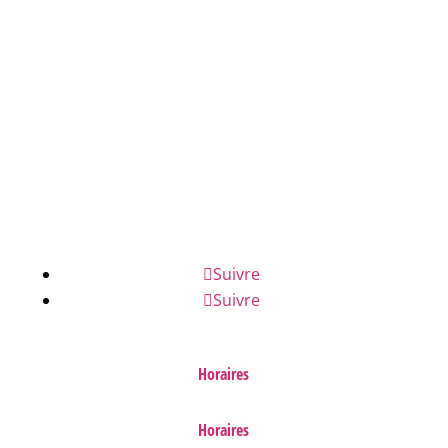
04 78 43 04 17
NOUS ÉCRIRE
NUMÉROS D'URGENCE
FAQ
Suivre
Suivre
Horaires
Horaires