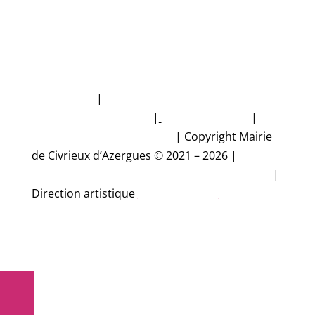
Plan du site
|
Politique de protection des
données personnelles
|
Mentions légales
|
Accessibilité non conforme
|
Copyright Mairie
de Civrieux d’Azergues © 2021 – 2026 |
Conception et réalisation Studio CyberMalice
|
Direction artistique
Estelle Gironde